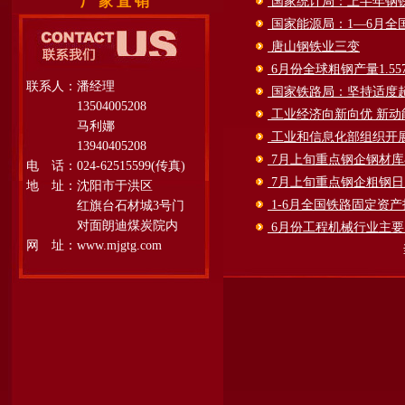
厂 家 直 销
国家统计局：上半年钢铁行
国家能源局：1—6月全国
唐山钢铁业三变
6月份全球粗钢产量1.55
联系人：潘经理
国家铁路局：坚持适度超
13504005208
工业经济向新向优 新动
马利娜
工业和信息化部组织开
13940405208
7月上旬重点钢企钢材库
电 话：024-62515599(传真)
7月上旬重点钢企粗钢日
地 址：沈阳市于洪区
1-6月全国铁路固定资产
红旗台石材城3号门
对面朗迪煤炭院内
6月份工程机械行业主
网 址：www.mjgtg.com