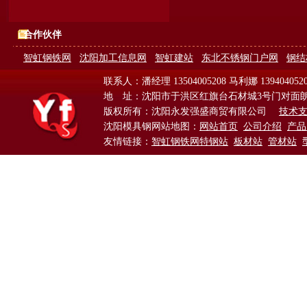
合作伙伴
智虹钢铁网
沈阳加工信息网
智虹建站
东北不锈钢门户网
钢结
联系人：潘经理 13504005208 马利娜 139404052
地 址：沈阳市于洪区红旗台石材城3号门对面
版权所有：沈阳永发强盛商贸有限公司
技术
沈阳模具钢网站地图：
网站首页
公司介绍
产品
友情链接：
智虹钢铁网特钢站
板材站
管材站