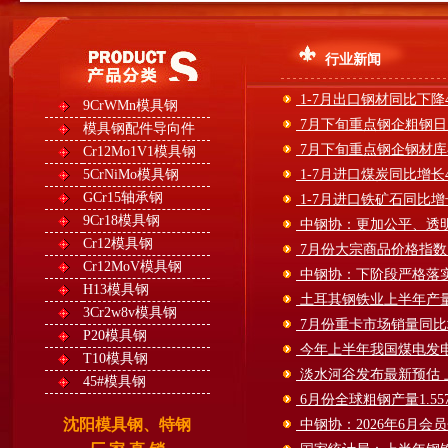
行业新闻
1-7月出口钢材同比下降4
9CrWMn模具钢
7月下旬重点钢企粗钢日
模具钢配件导向件
7月下旬重点钢企钢材库
Cr12Mo1V1模具钢
5CrNiMo模具钢
1-7月进口煤炭同比增长4
GCr15轴承钢
1-7月进口铁矿石同比增长
9Cr18模具钢
中钢协：更加公平、透
Cr12模具钢
7月份大宗商品价格指数同
Cr12MoV模具钢
中钢协：下阶段严格落
H13模具钢
土耳其钢铁业上半年产量
3Cr2w8v模具钢
7月份重卡市场销量同比增
P20模具钢
今年上半年我国煤电发电
T10模具钢
淡水河谷发布最新预估 上
45#模具钢
6月份全球粗钢产量1.55
沈阳模具钢、特钢
中钢协：2026年6月会