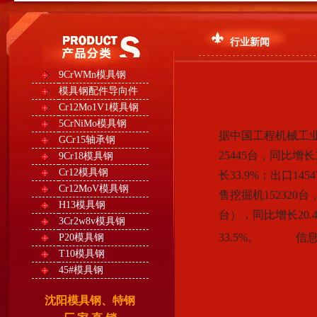
行业新闻
9CrWMn模具钢
模具钢配件导向件
Cr12Mo1V1模具钢
5CrNiMo模具钢
据中国工程机械工业
GCr15轴承钢
25445台，同比增
9Cr18模具钢
Cr12模具钢
长33.9%；出口14
Cr12MoV模具钢
售挖掘机152320
H13模具钢
台），同比增长20.
3Cr2w8v模具钢
33.5%。 信
P20模具钢
T10模具钢
45#模具钢
沈阳模具钢、特钢