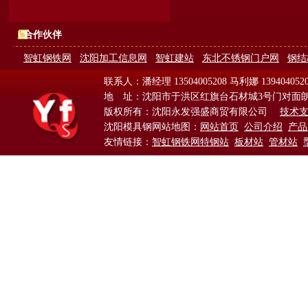
合作伙伴
智虹钢铁网
沈阳加工信息网
智虹建站
东北不锈钢门户网
钢结
联系人：潘经理 13504005208 马利娜 139404052
地 址：沈阳市于洪区红旗台石材城3号门对面
版权所有：沈阳永发强盛商贸有限公司
技术
沈阳模具钢网站地图：
网站首页
公司介绍
产品
友情链接：
智虹钢铁网特钢站
板材站
管材站